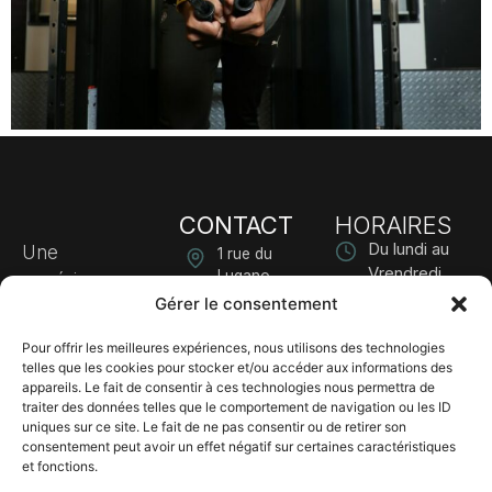
CONTACT
HORAIRES
Du lundi au
Une
1 rue du
Vrendredi
Lugano
expérience
09:00 - 12:00
68180
Gérer le consentement
gastronomique
HORBOURG-
& 13:00 -
d’exception où
WIHR
18:00
Pour offrir les meilleures expériences, nous utilisons des technologies
chaque plat
telles que les cookies pour stocker et/ou accéder aux informations des
03 89 30 86
raconte une
appareils. Le fait de consentir à ces technologies nous permettra de
30
traiter des données telles que le comportement de navigation ou les ID
histoire.
uniques sur ce site. Le fait de ne pas consentir ou de retirer son
contact@digilix.fr
consentement peut avoir un effet négatif sur certaines caractéristiques
et fonctions.