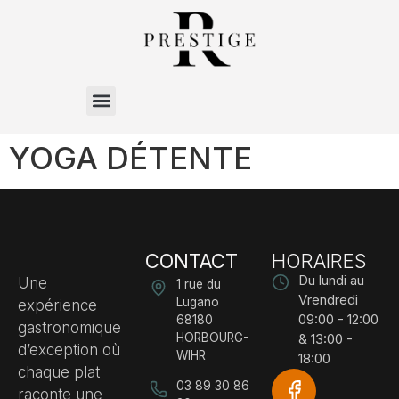
YOGA DÉTENTE
CONTACT
HORAIRES
Du lundi au
Une
1 rue du
Vrendredi
Lugano
expérience
09:00 - 12:00
68180
gastronomique
HORBOURG-
& 13:00 -
d’exception où
WIHR
18:00
chaque plat
03 89 30 86
raconte une