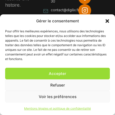
30
histoire.
contact@digilix.fr
Gérer le consentement
Pour offrir les meilleures expériences, nous utilisons des technologies
telles que les cookies pour stocker et/ou accéder aux informations des
appareils. Le fait de consentir à ces technologies nous permettra de
© 2026 Restaurant
Plan du site
traiter des données telles que le comportement de navigation ou les ID
Prestige. Tous droits
Mentions légales & politique
uniques sur ce site. Le fait de ne pas consentir ou de retirer son
réservés.
de confidentialité
consentement peut avoir un effet négatif sur certaines caractéristiques
et fonctions.
Accepter
Refuser
Voir les préférences
Mentions légales et politique de confidentialité