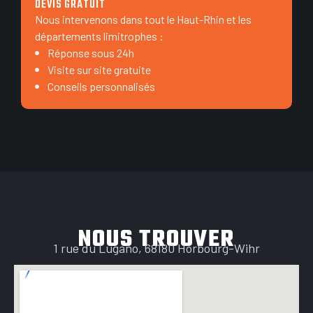
DEVIS GRATUIT
Nous intervenons dans tout le Haut-Rhin et les
départements limitrophes :
Réponse sous 24h
Visite sur site gratuite
Conseils personnalisés
NOUS TROUVER
1 rue du Lugano, 68180 Horbourg-Wihr