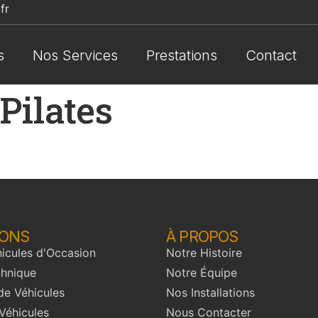
fr
fr
s
s
Nos Services
Nos Services
Prestations
Prestations
Contact
Contact
Pilates
IONS
À PROPOS
icules d'Occasion
Notre Histoire
chnique
Notre Équipe
de Véhicules
Nos Installations
Véhicules
Nous Contacter