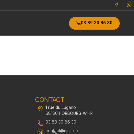
03 89 30 86 30
03 89 30 86 30
CONTACT
1 rue du Lugano
68180 HORBOURG-WIHR
03 89 30 86 30
contact@digilix.fr