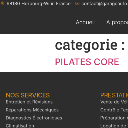
68180 Horbourg-Wihr, France
68180 Horbourg-Wihr, France
contact@garageauto.
contact@garageauto.
Accueil
Accueil
A propo
A propo
categorie :
PILATES CORE
NOS SERVICES
PRESTAT
Entretien et Révisions
Vente de Véh
Réparations Mécaniques
Contrôle Te
Diagnostics Électroniques
Préparation 
Climatisation
Location de 