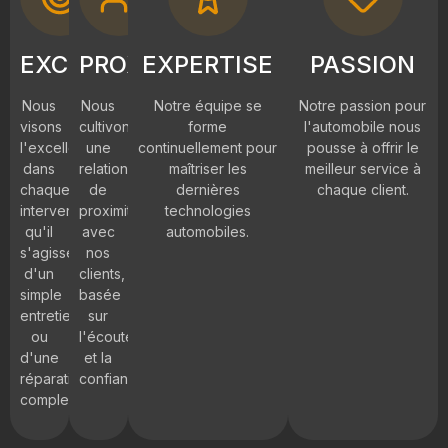
EXCELLENCE
PROXIMITÉ
EXPERTISE
PASSION
Nous
Nous
Notre équipe se
Notre passion pour
visons
cultivons
forme
l'automobile nous
l'excellence
une
continuellement pour
pousse à offrir le
dans
relation
maîtriser les
meilleur service à
chaque
de
dernières
chaque client.
intervention,
proximité
technologies
qu'il
avec
automobiles.
s'agisse
nos
d'un
clients,
simple
basée
entretien
sur
ou
l'écoute
d'une
et la
réparation
confiance.
complexe.