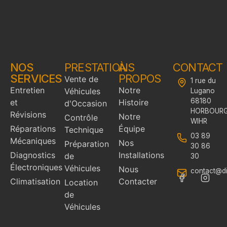
NOS
PRESTATIONS
À
CONTACT
SERVICES
PROPOS
Vente de
1 rue du
Entretien
Notre
Véhicules
Lugano
68180
et
Histoire
d'Occasion
HORBOURG
Révisions
Notre
Contrôle
WIHR
Réparations
Équipe
Technique
03 89
Mécaniques
Nos
Préparation
30 86
Diagnostics
Installations
de
30
Électroniques
Véhicules
Nous
contact@dig
Climatisation
Contacter
Location
de
Véhicules