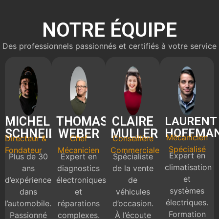
NOTRE ÉQUIPE
Des professionnels passionnés et certifiés à votre service
MICHEL
THOMAS
CLAIRE
LAURENT
HOFFMA
SCHNEIDER
WEBER
MULLER
Mécanicien
Directeur &
Chef
Conseillère
Spécialisé
Fondateur
Mécanicien
Commerciale
Expert en
Plus de 30
Expert en
Spécialiste
climatisation
ans
diagnostics
de la vente
et
d’expérience
électroniques
de
systèmes
dans
et
véhicules
électriques.
l’automobile.
réparations
d’occasion.
Formation
Passionné
complexes.
À l’écoute