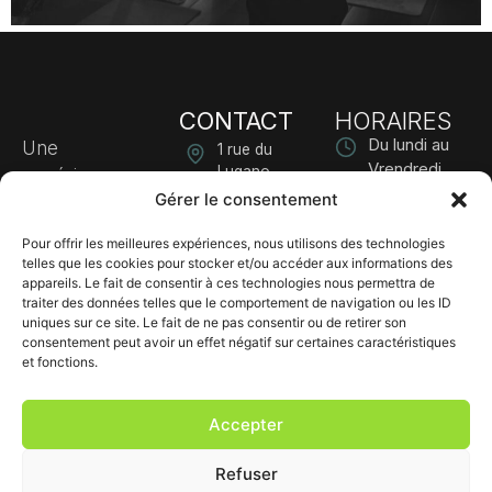
CONTACT
HORAIRES
Du lundi au
Une
1 rue du
Vrendredi
Lugano
expérience
09:00 - 12:00
68180
Gérer le consentement
gastronomique
HORBOURG-
& 13:00 -
d’exception où
WIHR
18:00
Pour offrir les meilleures expériences, nous utilisons des technologies
chaque plat
telles que les cookies pour stocker et/ou accéder aux informations des
03 89 30 86
raconte une
appareils. Le fait de consentir à ces technologies nous permettra de
30
traiter des données telles que le comportement de navigation ou les ID
histoire.
uniques sur ce site. Le fait de ne pas consentir ou de retirer son
contact@digilix.fr
consentement peut avoir un effet négatif sur certaines caractéristiques
et fonctions.
Accepter
© 2026 Restaurant
Plan du site
Refuser