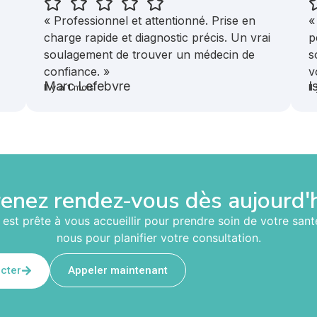
« Professionnel et attentionné. Prise en
«
charge rapide et diagnostic précis. Un vrai
p
soulagement de trouver un médecin de
s
confiance. »
v
Marc Lefebvre
I
Il y a 1 mois
I
enez rendez-vous dès aujourd'
est prête à vous accueillir pour prendre soin de votre san
nous pour planifier votre consultation.
cter
Appeler maintenant