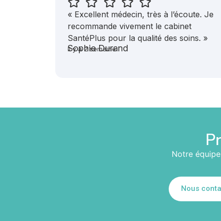
« Excellent médecin, très à l’écoute. Je
recommande vivement le cabinet
SantéPlus pour la qualité des soins. »
Sophie Durand
Il y a 2 semaine
Pr
Notre équipe 
Nous conta