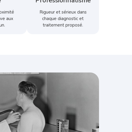
é
Professionnalisme
oximité
Rigueur et sérieux dans
ive aux
chaque diagnostic et
un.
traitement proposé.