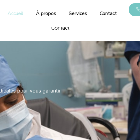
0
Accueil
À propos
Services
Contact
Accueil
À propos
Services
Contact
dicales pour vous garantir