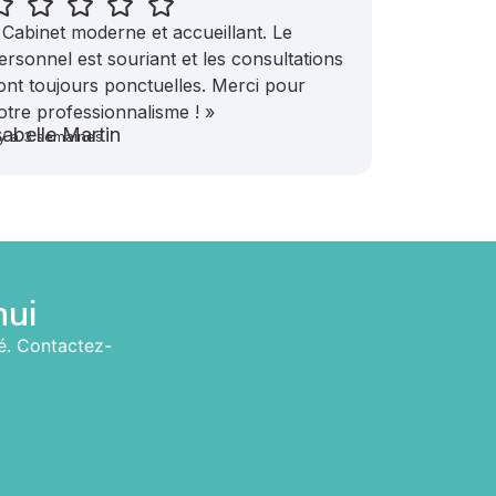
 Cabinet moderne et accueillant. Le
ersonnel est souriant et les consultations
ont toujours ponctuelles. Merci pour
otre professionnalisme ! »
sabelle Martin
l y a 3 semaines
hui
té. Contactez-