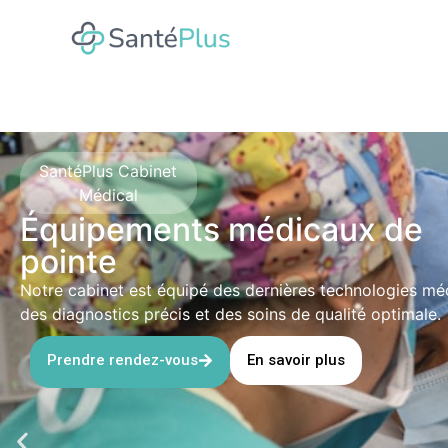
SantéPlus Cabinet
Médical
Équipements médicaux de
pointe
Notre cabinet est équipé des dernières technologies mé
des diagnostics précis et des soins de qualité optimale.
Prendre rendez-vous
En savoir plus