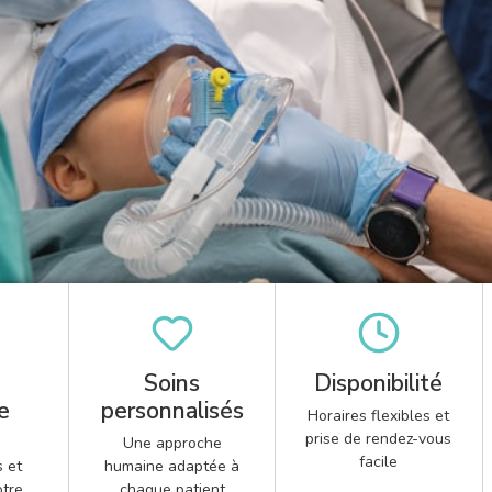
e
Soins
Disponibilité
e
personnalisés
Horaires flexibles et
prise de rendez-vous
Une approche
facile
 et
humaine adaptée à
otre
chaque patient