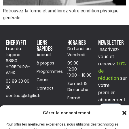
Retrouvez la forme et améliorez votre condition physique
générale.
ENERGYFIT
LIENS
HORAIRES
NEWSLETTER
RAPIDES
1 rue du
Du Lundi au
Inscrivez-
Lugano
Accueil
Vendredi
vous et
68180
à propos
09:00 –
recevez
10%
HORBOURG-
12:00
de
Programmes
WIHR
13:00 – 18:00
réduction
sur
Cours
03 89 30 86
Samedi &
votre
30
Contact
Dimanche
premier
contact@digilix.fr
Fermé
abonnement.
Gérer le consentement
s'inscrire
Pour offrir les meilleures expériences, nous utilisons des technologies