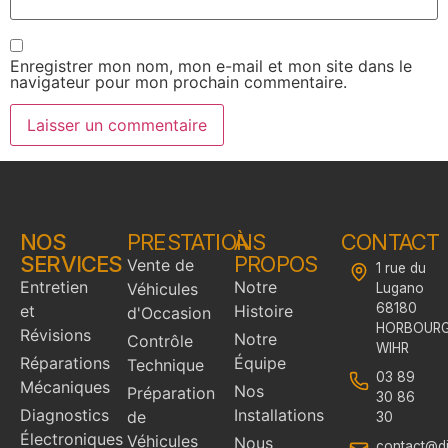
Enregistrer mon nom, mon e-mail et mon site dans le
navigateur pour mon prochain commentaire.
NOS
PRESTATIONS
À
CONTACT
SERVICES
PROPOS
Vente de
1 rue du
Entretien
Notre
Véhicules
Lugano
68180
et
Histoire
d'Occasion
HORBOURG
Révisions
Notre
Contrôle
WIHR
Réparations
Équipe
Technique
03 89
Mécaniques
Nos
Préparation
30 86
Diagnostics
Installations
de
30
Électroniques
Véhicules
Nous
contact@dig