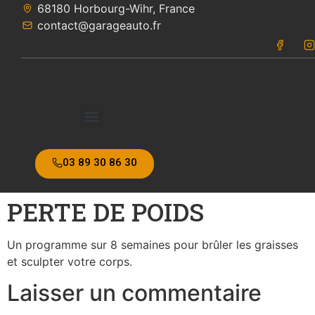
68180 Horbourg-Wihr, France
68180 Horbourg-Wihr, France
contact@garageauto.fr
contact@garageauto.fr
03 89 30 86 30
03 89 30 86 30
PERTE DE POIDS
Un programme sur 8 semaines pour brûler les graisses
et sculpter votre corps.
Laisser un commentaire